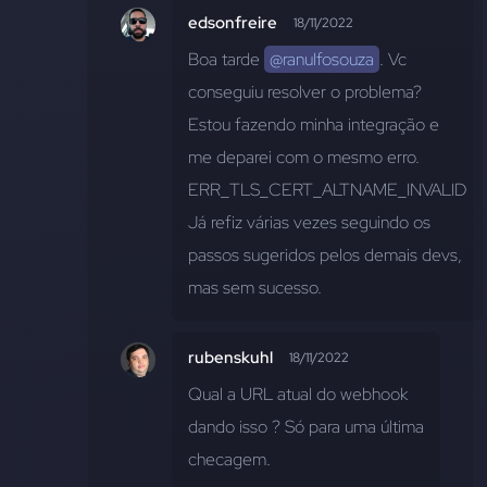
edsonfreire
18/11/2022
Boa tarde 
@ranulfosouza
. Vc 
conseguiu resolver o problema? 
Estou fazendo minha integração e 
me deparei com o mesmo erro.
ERR_TLS_CERT_ALTNAME_INVALID
Já refiz várias vezes seguindo os 
passos sugeridos pelos demais devs, 
mas sem sucesso.
rubenskuhl
18/11/2022
Qual a URL atual do webhook 
dando isso ? Só para uma última 
checagem.