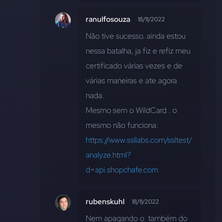
ranulfosouza
18/11/2022
Não tive sucesso. ainda estou 
nessa batalha, ja fiz e refiz meu 
certificado várias vezes e de 
várias maneiras e ate agora 
nada.
Mesmo sem o WildCard 
. o 
mesmo não funciona:
https://www.ssllabs.com/ssltest/
analyze.html?
d=api.shopchafe.com
rubenskuhl
18/11/2022
Nem apagando o 
 também do 