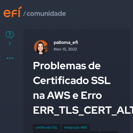
palloma_efi
7
Nov 15, 2022
Problemas de
Certificado SSL
na AWS e Erro
ERR_TLS_CERT_AL
certificado SSL
integração AWS