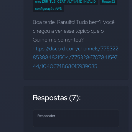
erro ERR_TLS_CERT_ALTNAME_INVALID
Route 53
configuração AWS
Boa tarde, Ranulfo! Tudo bem? Você 
chegou a ver esse tópico que o 
Guilherme comentou?
https://discord.com/channels/775322
853884821504/7753286707841597
44/1040674868015939635
Respostas (7):
Responder