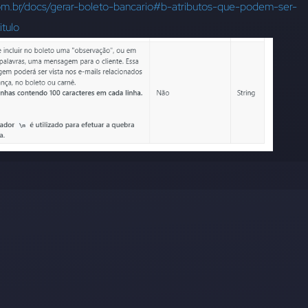
com.br/docs/gerar-boleto-bancario#b-atributos-que-podem-ser-
itulo