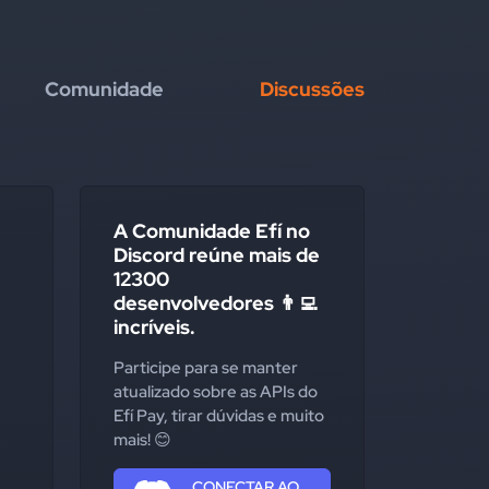
Comunidade
Discussões
A Comunidade Efí no
Discord reúne mais de
12300
desenvolvedores 👨‍💻
incríveis.
Participe para se manter
atualizado sobre as APIs do
Efí Pay, tirar dúvidas e muito
mais! 😊
CONECTAR AO