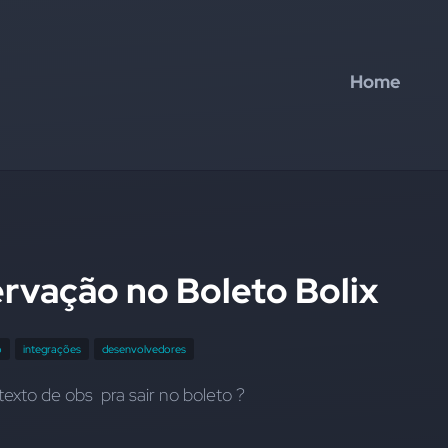
Home
rvação no Boleto Bolix
o
integrações
desenvolvedores
exto de obs  pra sair no boleto ?