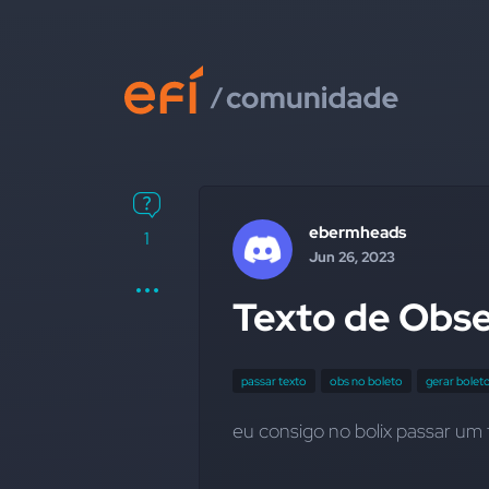
ebermheads
1
Jun 26, 2023
Texto de Obse
passar texto
obs no boleto
gerar bolet
eu consigo no bolix passar um t