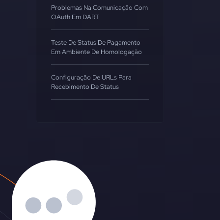
Problemas Na Comunicação Com
OAuth Em DART
Teste De Status De Pagamento
Em Ambiente De Homologação
Configuração De URLs Para
Recebimento De Status