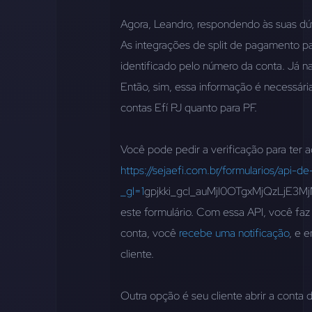
Agora, Leandro, respondendo às suas dú
As integrações de split de pagamento par
identificado pelo número da conta. Já na
Então, sim, essa informação é necessári
contas Efí PJ quanto para PF.
https://sejaefi.com.br/formularios/api-d
_gl=1
gpjkki
_gcl_au
MjI0OTgxMjQzLjE3M
este formulário. Com essa API, você faz 
conta, você 
recebe uma notificação
, e 
cliente.
Outra opção é seu cliente abrir a conta 