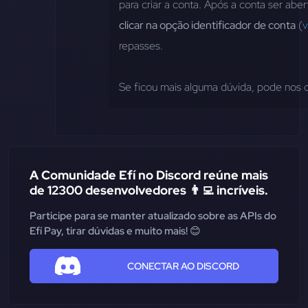
para criar a conta. Após a conta ser abe
clicar na opção identificador de conta
 (
v
repasses.
Se ficou mais alguma dúvida, pode nos co
A Comunidade Efí no Discord reúne mais
de 12300 desenvolvedores 👨‍💻 incríveis.
Participe para se manter atualizado sobre as APIs do
Efí Pay, tirar dúvidas e muito mais! 😊
CONECTAR AO DISCORD