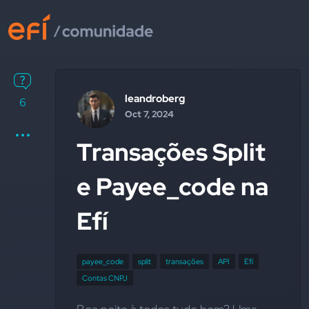
leandroberg
6
Oct 7, 2024
Transações Split
e Payee_code na
Efí
payee_code
split
transações
API
Efí
Contas CNPJ