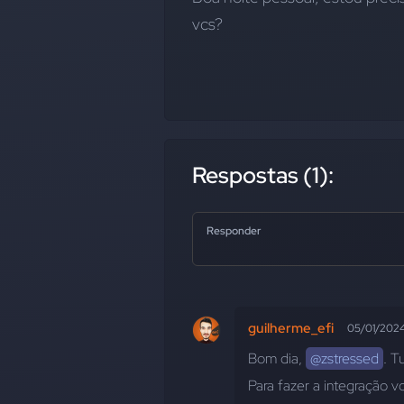
vcs?
Respostas (1):
Responder
guilherme_efi
05/01/202
Bom dia, 
@zstressed
. 