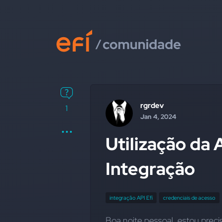
rgrdev
1
Jan 4, 2024
Utilização da 
Integração
integração API Efí
credenciais de acesso
Boa noite pessoal, estou precis