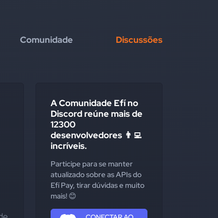
Comunidade
Discussões
A Comunidade Efí no
Discord reúne mais de
12300
desenvolvedores 👨‍💻
incríveis.
Participe para se manter
atualizado sobre as APIs do
Efí Pay, tirar dúvidas e muito
mais! 😊
de 
CONECTAR AO