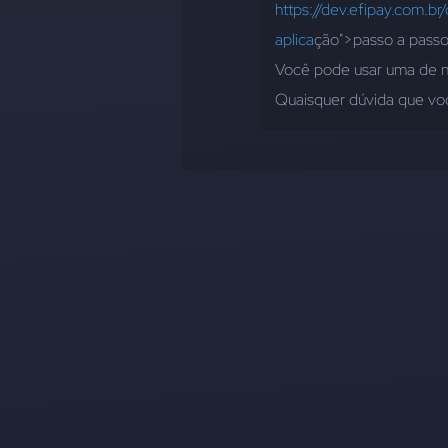
https://dev.efipay.com.b
aplica
ção">passo a passo 
Você pode usar uma de n
Quaisquer dúvida que voc