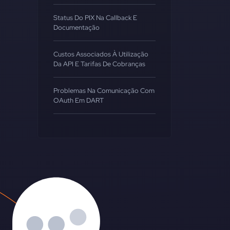
Status Do PIX Na Callback E
Documentação
Custos Associados À Utilização
Da API E Tarifas De Cobranças
Problemas Na Comunicação Com
OAuth Em DART