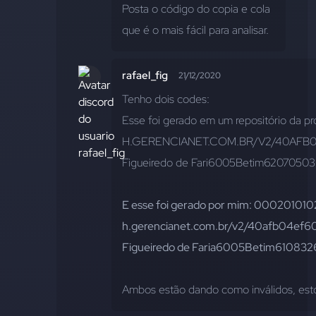
Posta o código do copia e cola 
que é o mais fácil para analisar.
rafael_fig
21/12/2020
Tenho dois codes:
Esse foi gerado em um repositório d
H.GERENCIANET.COM.BR/V2/40AFB0
Figueiredo de Fari6005Betim62070503
E esse foi gerado por mim: 0002010
h.gerencianet.com.br/v2/40afb04
Figueiredo de Faria6005Betim6108
Ambos estão dando como inválidos, esto