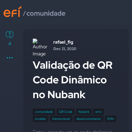
rafael_fig
4
Dec 21, 2020
Validação de QR
Code Dinâmico
no Nubank
comunidade
QR Code
Nubank
erro
invalido
Gerencianet
desenvolvimento
EMV