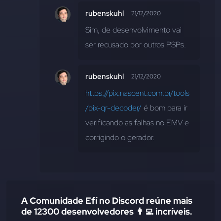
rubenskuhl
21/12/2020
Sim, de desenvolvimento vai 
ser recusado por outros PSPs.
rubenskuhl
21/12/2020
https://pix.nascent.com.br/tools
/pix-qr-decoder/
 é bom para ir 
verificando as falhas no EMV e 
corrigindo o gerador.
A Comunidade Efí no Discord reúne mais
de 12300 desenvolvedores 👨‍💻 incríveis.