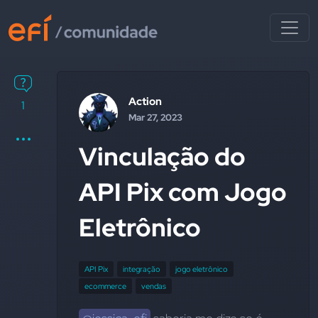
Action
1
Mar 27, 2023
Vinculação do
API Pix com Jogo
Eletrônico
API Pix
integração
jogo eletrônico
ecommerce
vendas