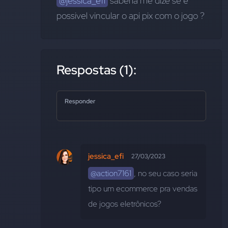
@jessica_efi
 saberia me dize se é 
possivel vincular o api pix com o jogo ?
Respostas (1):
Responder
jessica_efi
27/03/2023
@action7161
, no seu caso seria 
tipo um ecommerce pra vendas 
de jogos eletrônicos?