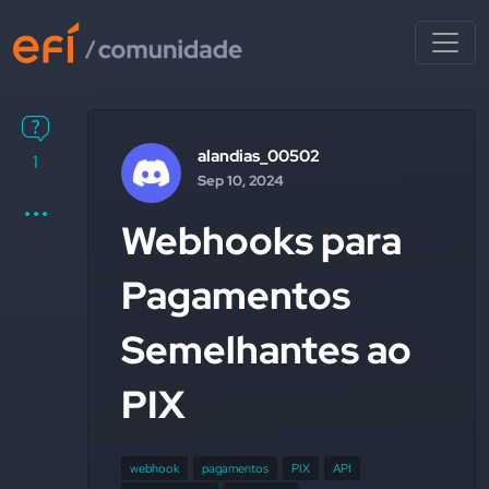
alandias_00502
1
Sep 10, 2024
Webhooks para
Pagamentos
Semelhantes ao
PIX
webhook
pagamentos
PIX
API