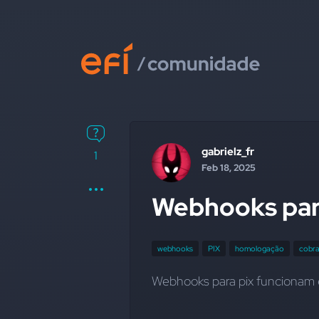
gabrielz_fr
1
Feb 18, 2025
Webhooks par
webhooks
PIX
homologação
cobr
Webhooks para pix funcionam