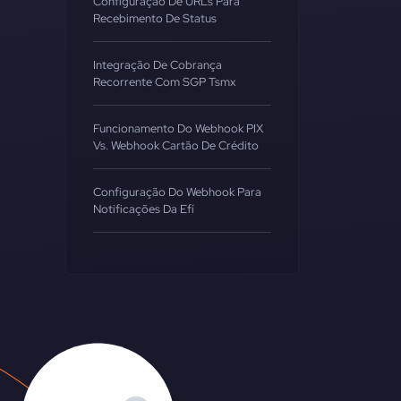
Configuração De URLs Para
Recebimento De Status
Integração De Cobrança
Recorrente Com SGP Tsmx
Funcionamento Do Webhook PIX
Vs. Webhook Cartão De Crédito
Configuração Do Webhook Para
Notificações Da Efí