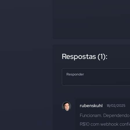
Respostas (1):
Responder
rubenskuhl
18/02/2025
Funcionam. Dependendo d
R$10 com webhook config