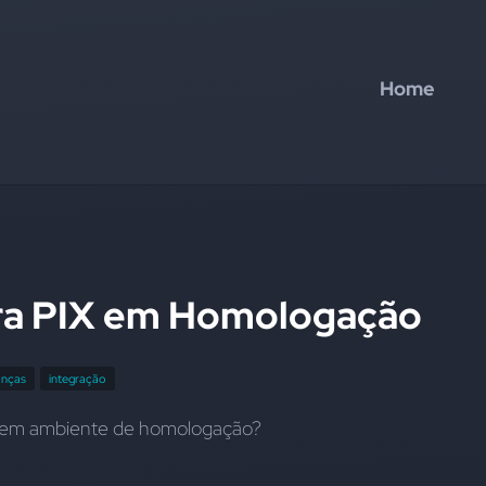
Home
a PIX em Homologação
anças
integração
 em ambiente de homologação?