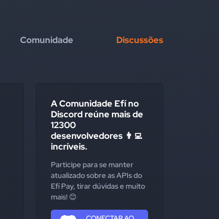
Comunidade
Discussões
A Comunidade Efí no
Discord reúne mais de
12300
desenvolvedores 👨‍💻
incríveis.
Participe para se manter
atualizado sobre as APIs do
Efí Pay, tirar dúvidas e muito
mais! 😊
CONECTAR AO