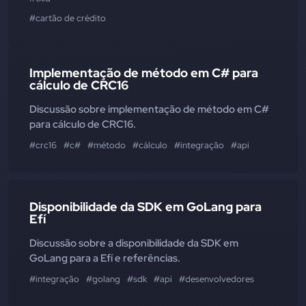
#cartão de crédito
Implementação de método em C# para
cálculo de CRC16
Discussão sobre implementação de método em C#
para cálculo de CRC16.
#crc16
#c#
#método
#cálculo
#integração
#api
Disponibilidade da SDK em GoLang para
Efí
Discussão sobre a disponibilidade da SDK em
GoLang para a Efí e referências.
#integração
#golang
#sdk
#api
#desenvolvedores