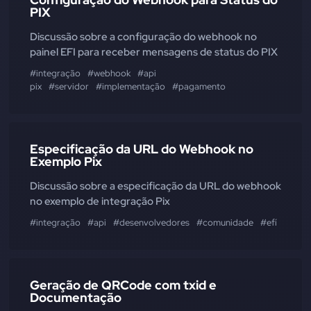
PIX
Discussão sobre a configuração do webhook no
painel EFI para receber mensagens de status do PIX
#integração
#webhook
#api
pix
#servidor
#implementação
#pagamento
Especificação da URL do Webhook no
Exemplo Pix
Discussão sobre a especificação da URL do webhook
no exemplo de integração Pix
#integração
#api
#desenvolvedores
#comunidade
#efí
#exem
Geração de QRCode com txid e
Documentação