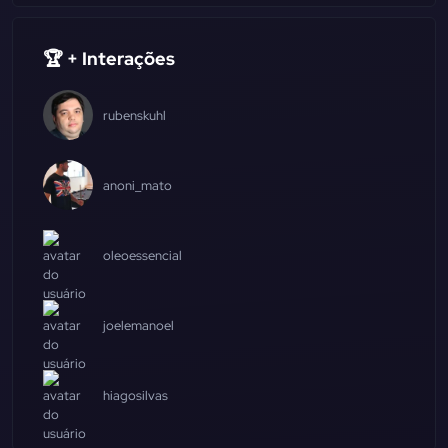
🏆 + Interações
rubenskuhl
anoni_mato
oleoessencial
joelemanoel
hiagosilvas