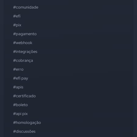
#comunidade
#efí
#pix
#pagamento
#webhook
#integrações
#cobrança
#erro
#efí pay
#apis
#certificado
#boleto
#api pix
#homologação
#discussões