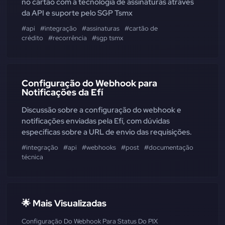
no cartão com a tecnologia de assinaturas através
da API e suporte pelo SGP Tsmx
#api
#integração
#assinaturas
#cartão de
crédito
#recorrência
#sgp tsmx
Configuração do Webhook para
Notificações da Efí
Discussão sobre a configuração do webhook e
notificações enviadas pela Efí, com dúvidas
específicas sobre a URL de envio das requisições.
#integração
#api
#webhooks
#post
#documentação
técnica
🌟 Mais Visualizadas
Configuração Do Webhook Para Status Do PIX