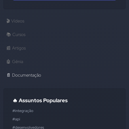
🎬
Vídeos
📚
Cursos
📰
Artigos
🤖
Gênia
📄
Documentação
🔥 Assuntos Populares
#integração
#api
#desenvolvedores