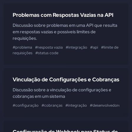
Problemas com Respostas Vazias na API
Discussão sobre problemas em uma API que resulta
em respostas vazias e possíveis limites de
requisições.
#problema
#resposta vazia
#integração
#api
#limite de
requisições
#status code
Vinculação de Configurações e Cobranças
Discussão sobre a vinculação de configurações e
cobranças em um sistema
#configuração
#cobranças
#integração
#desenvolvedores
#ef
Configuração do Webhook para Status do