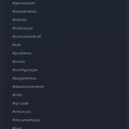
#gerencianet
#atendimento
#cliente
#cobranças
#comunidade efí
#sdk
#problema
#conta
#configuração
#pagamentos
#desenvolvimento
#mtls
#qr code
#chave pix
#documentação
#txid