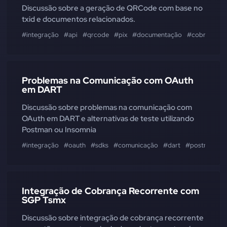
Discussão sobre a geração de QRCode com base no
txid e documentos relacionados.
#integração
#api
#qrcode
#pix
#documentação
#cobranças
Problemas na Comunicação com OAuth
em DART
Discussão sobre problemas na comunicação com
OAuth em DART e alternativas de teste utilizando
Postman ou Insomnia
#integração
#oauth
#sdks
#comunicação
#dart
#postman
#
Integração de Cobrança Recorrente com
SGP Tsmx
Discussão sobre integração de cobrança recorrente