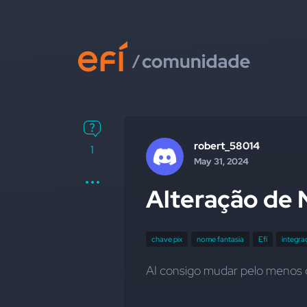
robert_58014
1
May 31, 2024
Alteração de 
chave pix
nome fantasia
Efí
integra
AI consigo mudar pelo menos