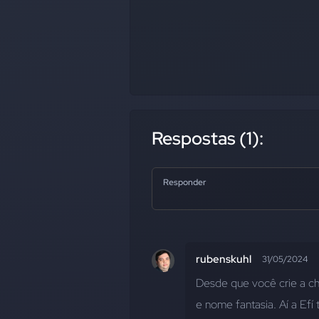
Respostas (1):
Responder
rubenskuhl
31/05/2024
Desde que você crie a cha
e nome fantasia. Aí a Efí