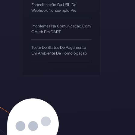
Especificação Da URL Do
Webhook No Exemplo Pix
Problemas Na Comunicação Com
OAuth Em DART
Teste De Status De Pagamento
Em Ambiente De Homologação