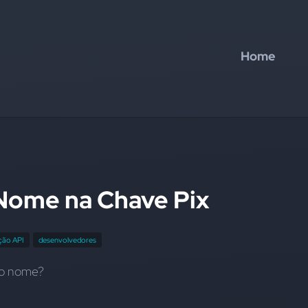
Home
Nome na Chave Pix
ção API
desenvolvedores
 o nome?