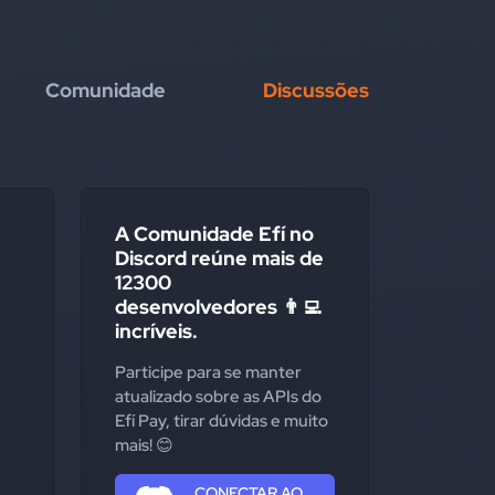
Comunidade
Discussões
A Comunidade Efí no
Discord reúne mais de
12300
desenvolvedores 👨‍💻
incríveis.
Participe para se manter
atualizado sobre as APIs do
Efí Pay, tirar dúvidas e muito
mais! 😊
CONECTAR AO