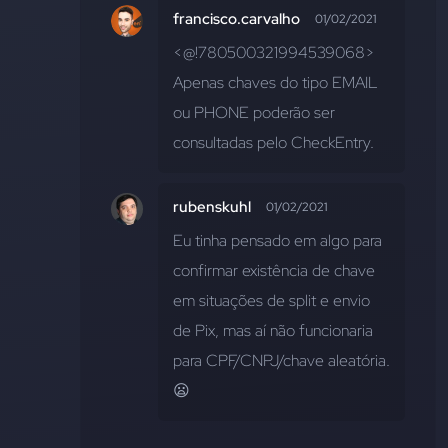
francisco.carvalho
01/02/2021
<@!780500321994539068>  
Apenas chaves do tipo EMAIL 
ou PHONE poderão ser 
consultadas pelo CheckEntry.
rubenskuhl
01/02/2021
Eu tinha pensado em algo para 
confirmar existência de chave 
em situações de split e envio 
de Pix, mas aí não funcionaria 
para CPF/CNPJ/chave aleatória. 
😦