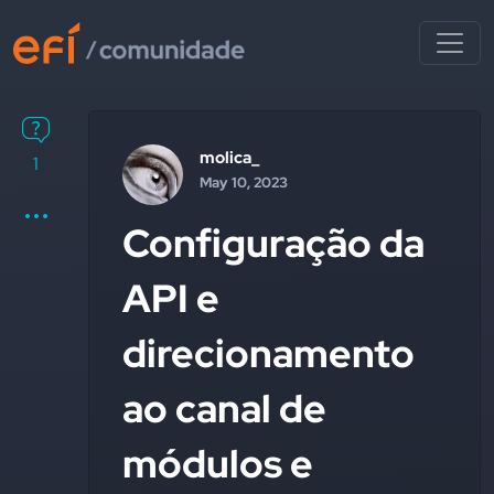
molica_
1
May 10, 2023
Configuração da
API e
direcionamento
ao canal de
módulos e