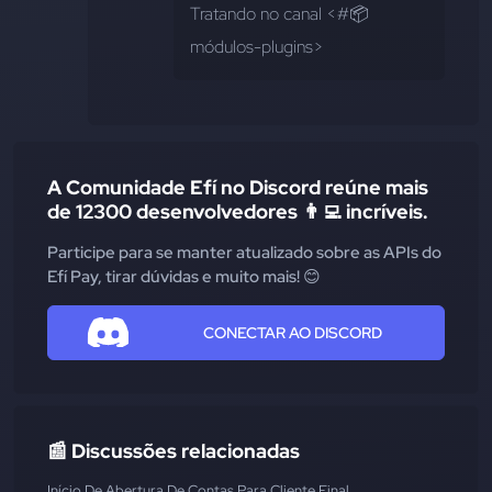
Tratando no canal <#📦
módulos-plugins>
A Comunidade Efí no Discord reúne mais
de 12300 desenvolvedores 👨‍💻 incríveis.
Participe para se manter atualizado sobre as APIs do
Efí Pay, tirar dúvidas e muito mais! 😊
CONECTAR AO DISCORD
📰 Discussões relacionadas
Início De Abertura De Contas Para Cliente Final