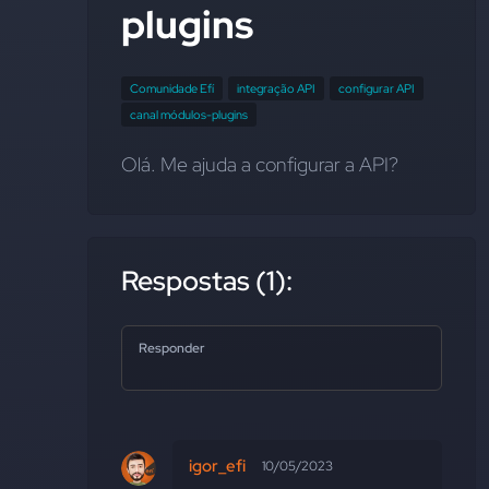
plugins
Comunidade Efí
integração API
configurar API
canal módulos-plugins
Olá. Me ajuda a configurar a API?
Respostas (1):
Responder
igor_efi
10/05/2023