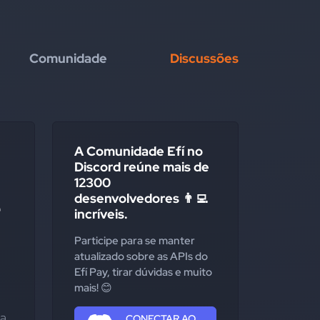
Comunidade
Discussões
A Comunidade Efí no
Discord reúne mais de
12300
desenvolvedores 👨‍💻
e
incríveis.
Participe para se manter
atualizado sobre as APIs do
Efí Pay, tirar dúvidas e muito
mais! 😊
a 
CONECTAR AO