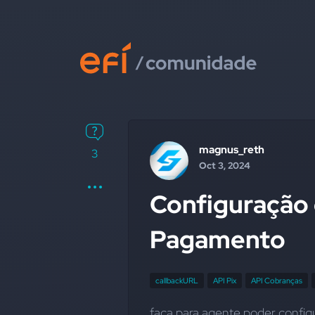
magnus_reth
3
Oct 3, 2024
Configuração 
Pagamento
callbackURL
API Pix
API Cobranças
faça para agente poder config