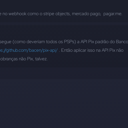
e no webhook como o stripe objects, mercado pago,  pagar.me.
í segue (como deveriam todos os PSPs) a API Pix padrão do Banco
ps://github.com/bacen/pix-api/
 . Então aplicar isso na API Pix não 
obranças não Pix, talvez.