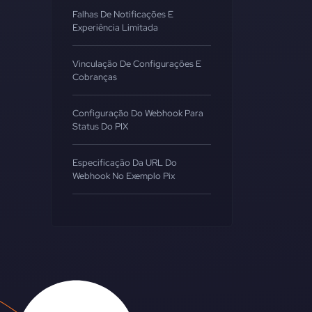
Falhas De Notificações E
Experiência Limitada
Vinculação De Configurações E
Cobranças
Configuração Do Webhook Para
Status Do PIX
Especificação Da URL Do
Webhook No Exemplo Pix