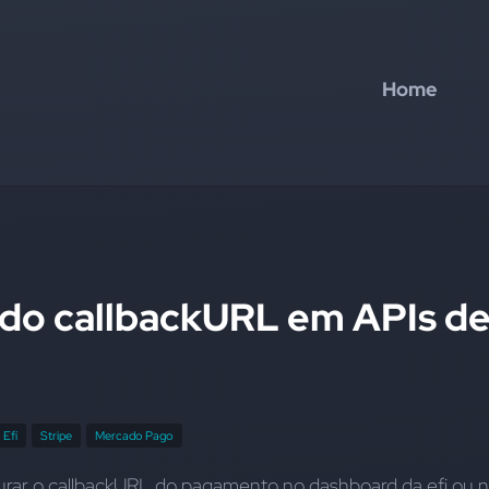
Home
do callbackURL em APIs d
Efí
Stripe
Mercado Pago
urar o callbackURL do pagamento no dashboard da efi ou n