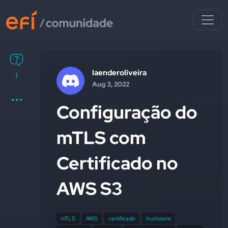
laenderoliveira
1
Aug 3, 2022
Configuração do
mTLS com
Certificado no
AWS S3
mTLS
AWS
certificado
truststore