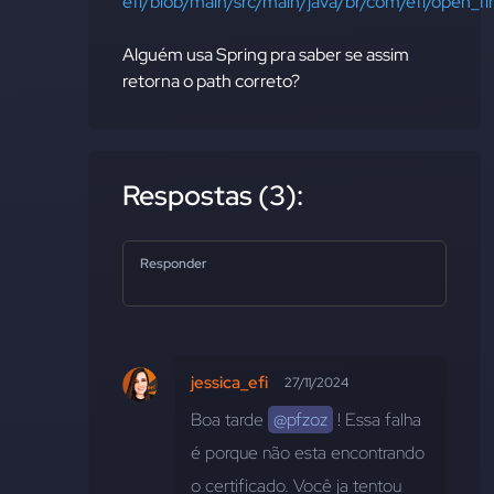
efi/blob/main/src/main/java/br/com/efi/open_
Alguém usa Spring pra saber se assim
retorna o path correto?
Respostas (3):
Responder
jessica_efi
27/11/2024
Boa tarde 
@pfzoz
 ! Essa falha 
é porque não esta encontrando 
o certificado. Você ja tentou 