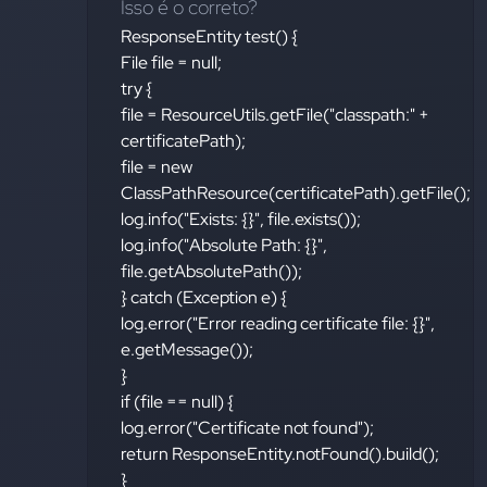
Isso é o correto?
ResponseEntity test() {
File file = null;
try {
file = ResourceUtils.getFile("classpath:" +
certificatePath);
file = new
ClassPathResource(certificatePath).getFile();
log.info("Exists: {}", file.exists());
log.info("Absolute Path: {}",
file.getAbsolutePath());
} catch (Exception e) {
log.error("Error reading certificate file: {}",
e.getMessage());
}
if (file == null) {
log.error("Certificate not found");
return ResponseEntity.notFound().build();
}