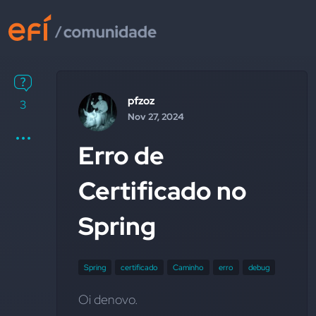
pfzoz
3
Nov 27, 2024
Erro de
Certificado no
Spring
Spring
certificado
Caminho
erro
debug
Oi denovo.