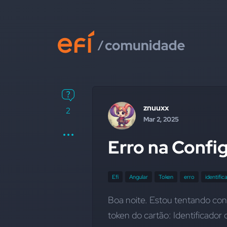
znuuxx
2
Mar 2, 2025
Erro na Confi
Efí
Angular
Token
erro
identifi
Boa noite. Estou tentando conf
token do cartão: Identificado