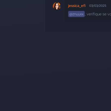
jessica_efi
03/03/2025
@znuuxx
, verifique se 