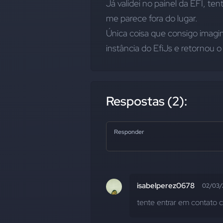
Já validei no painel da EFI, tent
me parece fora do lugar.
Única coisa que consigo imagin
instância do EfiJs e retornou o
Respostas (2):
Responder
isabelperez0678
02/03/
tente entrar em contato 