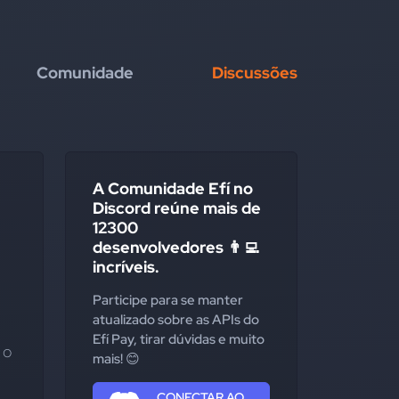
Comunidade
Discussões
A Comunidade Efí no
Discord reúne mais de
12300
desenvolvedores 👨‍💻
incríveis.
Participe para se manter
atualizado sobre as APIs do
Efí Pay, tirar dúvidas e muito
o 
mais! 😊
CONECTAR AO