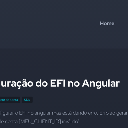
Home
guração do EFI no Angular
cador de conta
SDK
igurar o EFI no angular mas está dando erro: Erro ao gerar 
r de conta [MEU_CLIENT_ID] inválido".