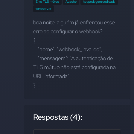
Erro TLS mútuo
Apache
hospedagem dedicada
web server
boa noite! alguém já enfrentou esse 
erro ao configurar o webhook?
{
    "nome": "webhook_invalido",
    "mensagem": "A autenticação de 
TLS mútuo não está configurada na 
URL informada"
}
Respostas (4):