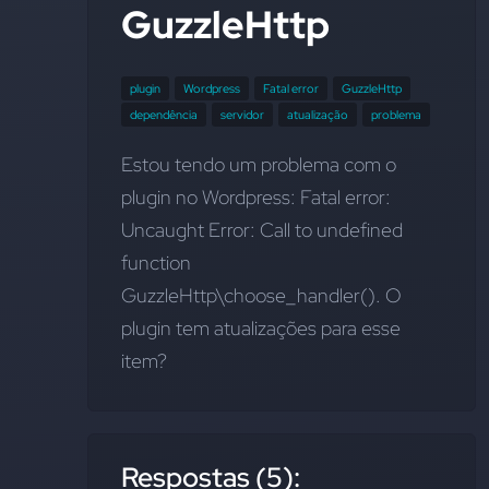
GuzzleHttp
plugin
Wordpress
Fatal error
GuzzleHttp
dependência
servidor
atualização
problema
Estou tendo um problema com o 
plugin no Wordpress: Fatal error: 
Uncaught Error: Call to undefined 
function 
GuzzleHttp\choose_handler(). O 
plugin tem atualizações para esse 
item?
Respostas (5):