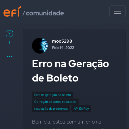
moo5298
1
Feb 14, 2022
Erro na Geração
de Boleto
Erro na geração do boleto
Correção de dados cadastrais
resolução de problemas
API Efí Pay
Bom dia, estou com um erro na 