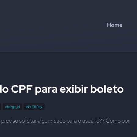
Home
o CPF para exibir boleto
charge_id
API Efí Pay
eu preciso solicitar algum dado para o usuário?? Como por 