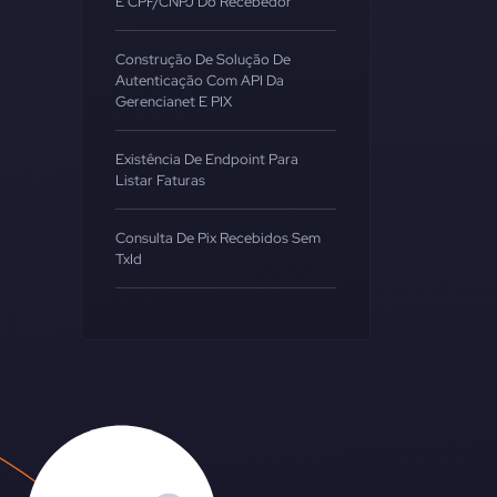
E CPF/CNPJ Do Recebedor
Construção De Solução De
Autenticação Com API Da
Gerencianet E PIX
Existência De Endpoint Para
Listar Faturas
Consulta De Pix Recebidos Sem
TxId