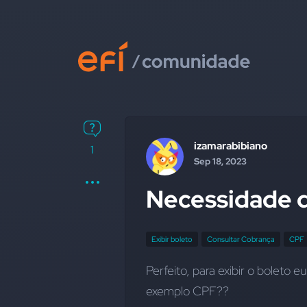
izamarabibiano
1
Sep 18, 2023
Necessidade d
Exibir boleto
Consultar Cobrança
CPF
Perfeito, para exibir o boleto 
exemplo CPF??