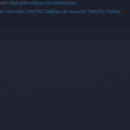
int: 
https://dev.efipay.com.br/docs/api-
ornar-informa%C3%A7%C3%B5es-de-transa%C3%A7%C3%A3o-