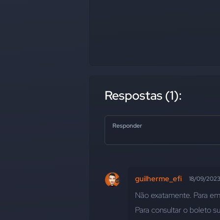
Respostas (1):
Responder
guilherme_efi
18/09/202
Não exatamente. Para em
Para consultar o boleto s