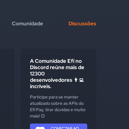
Comunidade
Discussões
A Comunidade Efí no
Discord reúne mais de
12300
desenvolvedores 👨‍💻
incríveis.
Participe para se manter
atualizado sobre as APIs do
Efí Pay, tirar dúvidas e muito
mais! 😊
CONECTAR AO