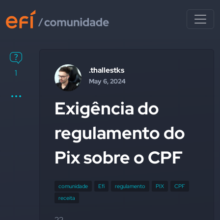
.thallestks
1
May 6, 2024
Exigência do
regulamento do
Pix sobre o CPF
comunidade
Efí
regulamento
PIX
CPF
receita