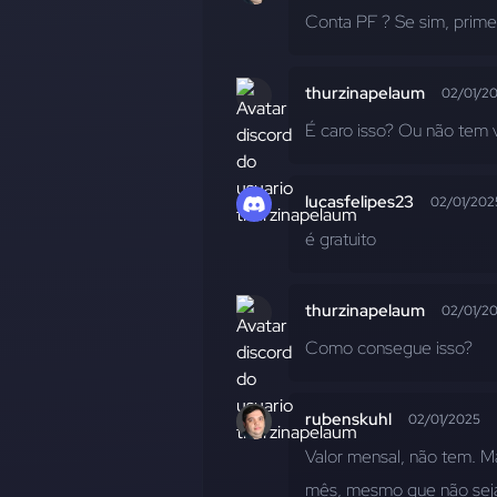
Conta PF ? Se sim, primei
thurzinapelaum
02/01/2
É caro isso? Ou não tem 
lucasfelipes23
02/01/202
é gratuito
thurzinapelaum
02/01/2
Como consegue isso?
rubenskuhl
02/01/2025
Valor mensal, não tem. Ma
mês, mesmo que não seja 