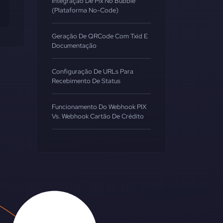
Integração De Pix No Bubble
(Plataforma No-Code)
Geração De QRCode Com Txid E
Documentação
Configuração De URLs Para
Recebimento De Status
Funcionamento Do Webhook PIX
Vs. Webhook Cartão De Crédito