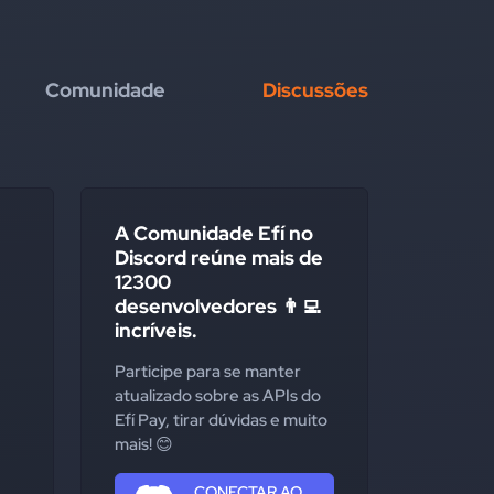
Comunidade
Discussões
A Comunidade Efí no
Discord reúne mais de
12300
desenvolvedores 👨‍💻
incríveis.
Participe para se manter
atualizado sobre as APIs do
Efí Pay, tirar dúvidas e muito
mais! 😊
CONECTAR AO