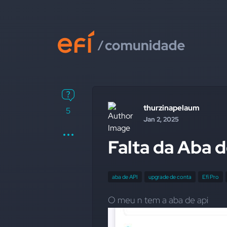
thurzinapelaum
5
Jan 2, 2025
Falta da Aba 
aba de API
upgrade de conta
Efí Pro
O meu n tem a aba de api