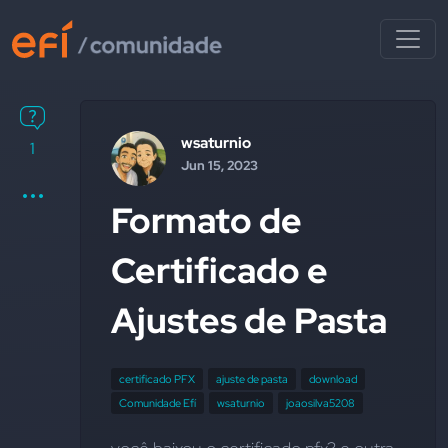
wsaturnio
1
Jun 15, 2023
Formato de
Certificado e
Ajustes de Pasta
certificado PFX
ajuste de pasta
download
Comunidade Efí
wsaturnio
joaosilva5208