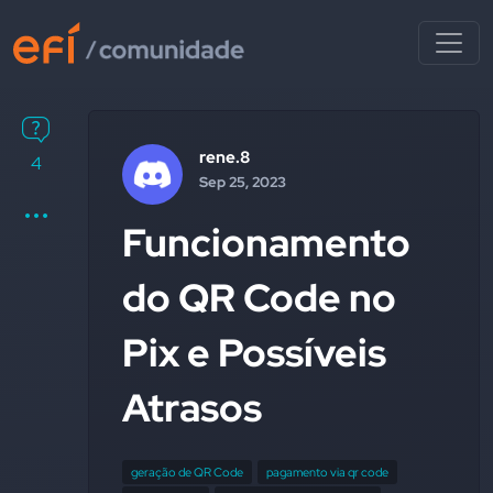
rene.8
4
Sep 25, 2023
Funcionamento
do QR Code no
Pix e Possíveis
Atrasos
geração de QR Code
pagamento via qr code