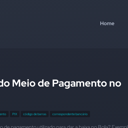
Home
 do Meio de Pagamento no
ento
PIX
código de barras
correspondente bancário
o de pagamento utilizado para dar a baixa no Bolix? Exemplo