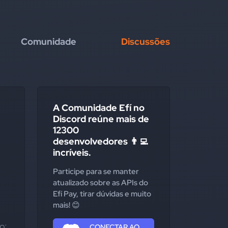
Comunidade
Discussões
A Comunidade Efí no
Discord reúne mais de
12300
desenvolvedores 👨‍💻
incríveis.
Participe para se manter
atualizado sobre as APIs do
Efí Pay, tirar dúvidas e muito
mais! 😊
: 
CONECTAR AO