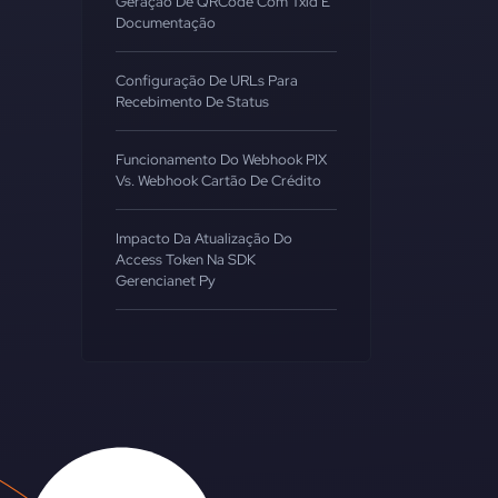
Geração De QRCode Com Txid E
Documentação
Configuração De URLs Para
Recebimento De Status
Funcionamento Do Webhook PIX
Vs. Webhook Cartão De Crédito
Impacto Da Atualização Do
Access Token Na SDK
Gerencianet Py