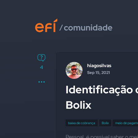
hiagosilvas
4
Sep 15, 2021
Identificação
Bolix
baixa de cobrança
Bolix
meio de pagam
Pessoal, é possível saber o mei