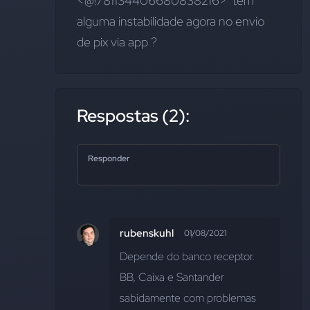
<@!781134406680838216>  tem 
alguma instabilidade agora no envio 
de pix via app ?
Respostas (2):
Responder
rubenskuhl
01/08/2021
Depende do banco receptor. 
BB, Caixa e Santander 
sabidamente com problemas 