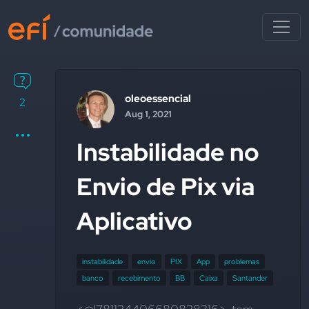
oleoessencial
2
Aug 1, 2021
Instabilidade no
Envio de Pix via
Aplicativo
instabilidade
envio
PIX
App
problemas
banco
recebimento
BB
Caixa
Santander