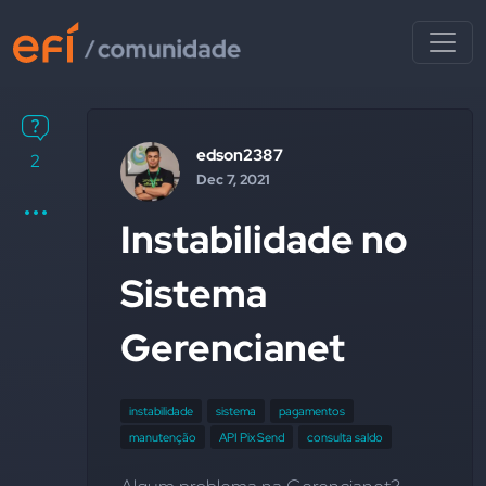
edson2387
2
Dec 7, 2021
Instabilidade no
Sistema
Gerencianet
instabilidade
sistema
pagamentos
manutenção
API Pix Send
consulta saldo