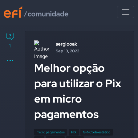
sergiooak
1
Sep 13, 2022
Melhor opção
para utilizar o Pix
em micro
pagamentos
micro pagamentos
PIX
QR-Code estático