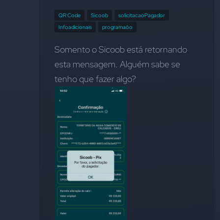
QR Code
Sicoob
solicitacaoPagador
Infoadicionais
programaôo
Somento o Sicoob está retornando 
esta mensagem. Alguém sabe se 
tenho que fazer algo?