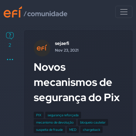
sejaefi
2
Nov 23, 2021
Novos
mecanismos de
segurança do Pix
PIX
segurança reforçada
mecanismo de devolução
bloqueio cautelar
suspeita de fraude
MED
chargeback