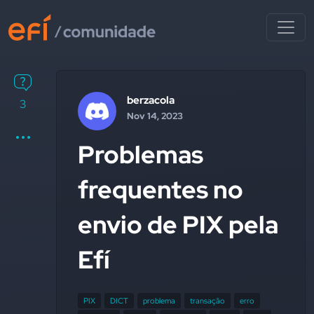
berzacola
3
Nov 14, 2023
Problemas
frequentes no
envio de PIX pela
Efí
PIX
DICT
problema
transação
erro