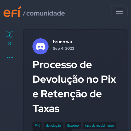
bruno.wu
8
Sep 4, 2023
Processo de
Devolução no Pix
e Retenção de
Taxas
PIX
devolução
Estorno
taxa de recebimento