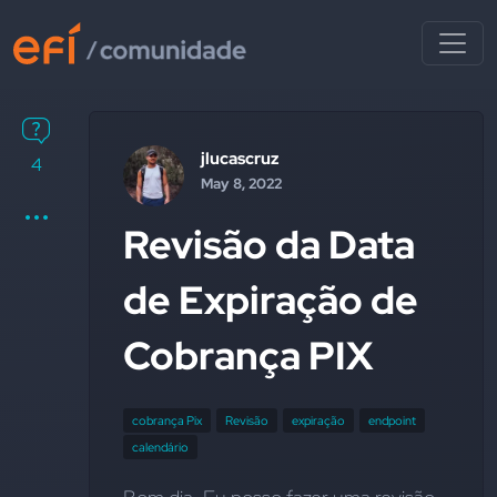
jlucascruz
4
May 8, 2022
Revisão da Data
de Expiração de
Cobrança PIX
cobrança Pix
Revisão
expiração
endpoint
calendário