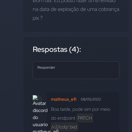
Bom dia. Eu posso fazer uma revisão 
na data de expiração de uma cobrança 
pix ?
Respostas (4):
Responder
matheus_efi
08/05/2022
Boa tarde, pode sim por meio 
do endpoint 
PATCH 
/v2/cob/:txid