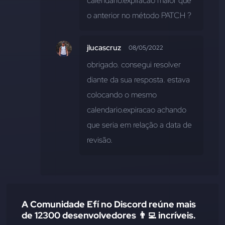
calendario.expiracao maior que 
o anterior no método PATCH ?
jlucascruz
08/05/2022
obrigado. consegui resolver 
diante da sua resposta. estava 
colocando o mesmo 
calendario.expiracao achando 
que seria em relação a data de 
revisão.
A Comunidade Efí no Discord reúne mais
de 12300 desenvolvedores 👨‍💻 incríveis.