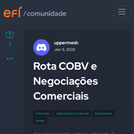
uppermesh
3
Jan 9, 2022
Rota COBV e
Negociações
Comerciais
rota cobv
negociação comercial
lançamento
testes