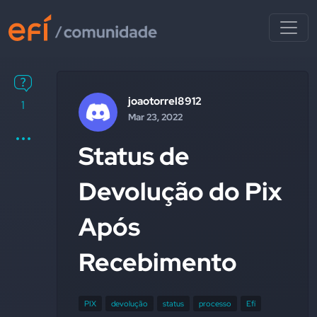
joaotorrel8912
1
Mar 23, 2022
Status de
Devolução do Pix
Após
Recebimento
PIX
devolução
status
processo
Efí