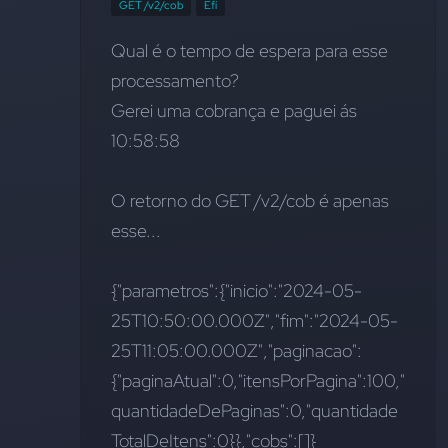
GET /v2/cob
Efí
Qual é o tempo de espera para esse 
processamento?
Gerei uma cobrança e paguei ás 
10:58:58
O retorno do GET /v2/cob é apenas 
esse...
{"parametros":{"inicio":"2024-05-
25T10:50:00.000Z","fim":"2024-05-
25T11:05:00.000Z","paginacao":
{"paginaAtual":0,"itensPorPagina":100,"
quantidadeDePaginas":0,"quantidade
TotalDeItens":0}},"cobs":[]}