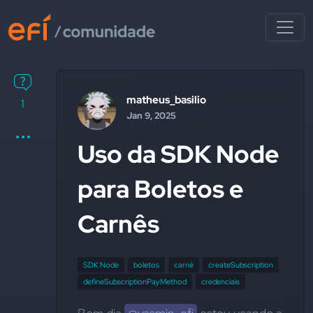
matheus_basilio
1
Jan 9, 2025
Uso da SDK Node
para Boletos e
Carnês
SDK Node
boletos
carnê
createSubscription
defineSubscriptionPayMethod
credenciais