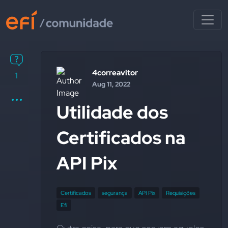
4correavitor
1
Aug 11, 2022
Utilidade dos
Certificados na
API Pix
Certificados
segurança
API Pix
Requisições
Efí