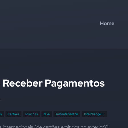
Home
de Receber Pagamentos
s
is
Cartões
soluções
taxa
sustentabilidade
Interchange++
internacionais (de cartões emitidos no exterior)?