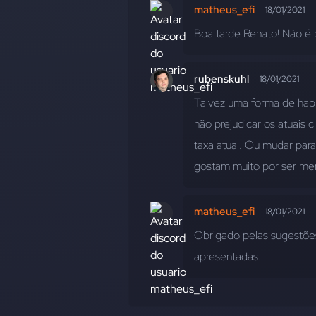
matheus_efi
18/01/2021
Boa tarde Renato! Não é 
rubenskuhl
18/01/2021
Talvez uma forma de habil
não prejudicar os atuais c
taxa atual. Ou mudar par
gostam muito por ser men
matheus_efi
18/01/2021
Obrigado pelas sugestõe
apresentadas.