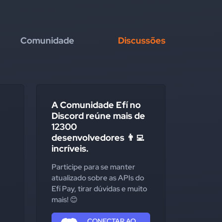
Comunidade
Discussões
A Comunidade Efí no
Discord reúne mais de
12300
desenvolvedores 👨‍💻
incríveis.
Participe para se manter
atualizado sobre as APIs do
Efí Pay, tirar dúvidas e muito
mais! 😊
CONECTAR AO