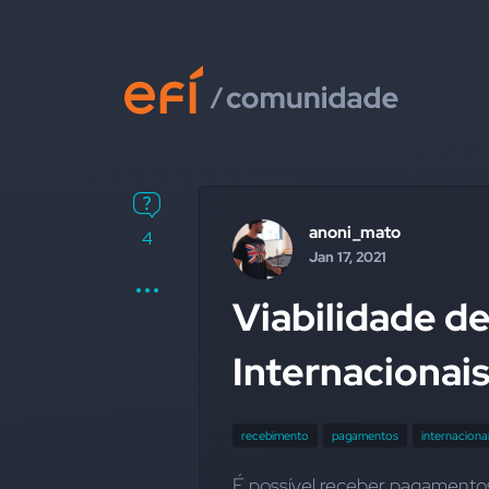
anoni_mato
4
Jan 17, 2021
Viabilidade 
Internacionai
recebimento
pagamentos
internaciona
É possível receber pagamentos 