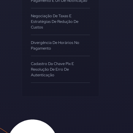
Pagamento E Url De Notificação
Negociação De Taxas E
Estratégias De Redução De
Custos
Divergência De Horários No
Pagamento
Cadastro Da Chave Pix E
Resolução De Erro De
Autenticação