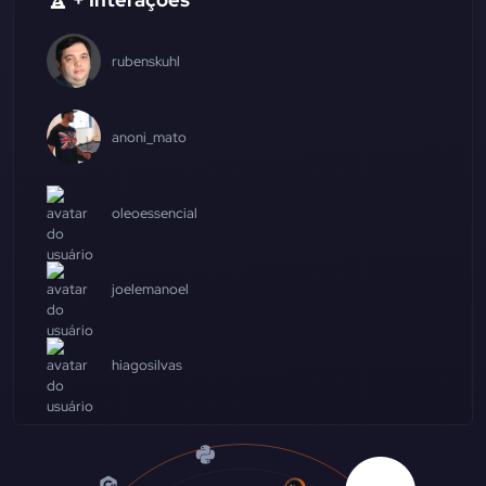
rubenskuhl
anoni_mato
oleoessencial
joelemanoel
hiagosilvas