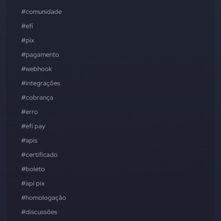
#comunidade
#efí
#pix
#pagamento
#webhook
#integrações
#cobrança
#erro
#efí pay
#apis
#certificado
#boleto
#api pix
#homologação
#discussões