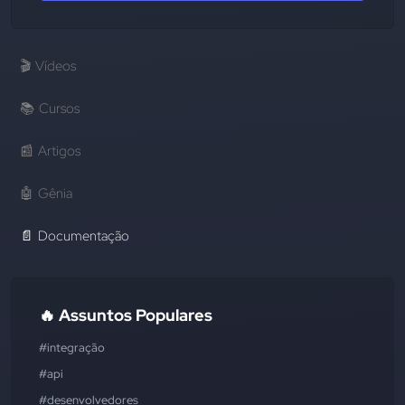
🎬
Vídeos
📚
Cursos
📰
Artigos
🤖
Gênia
📄
Documentação
🔥 Assuntos Populares
#integração
#api
#desenvolvedores