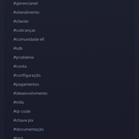
#gerencianet
#atendimento
#cliente
#cobranças
#comunidade efí
#sdk
#problema
#conta
#configuração
#pagamentos
#desenvolvimento
#mtls
#qr code
#chave pix
#documentação
#txid