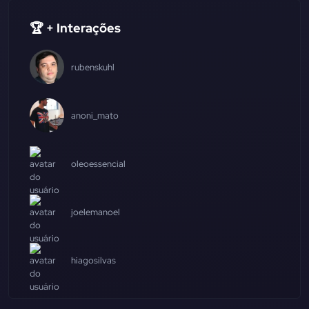
🏆 + Interações
rubenskuhl
anoni_mato
oleoessencial
joelemanoel
hiagosilvas