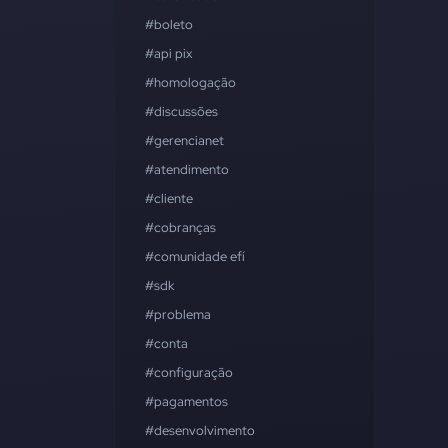
#boleto
#api pix
#homologação
#discussões
#gerencianet
#atendimento
#cliente
#cobranças
#comunidade efí
#sdk
#problema
#conta
#configuração
#pagamentos
#desenvolvimento