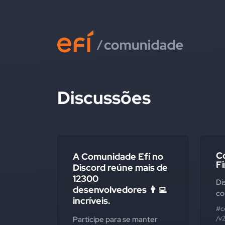
Discussões
Co
A Comunidade Efí no
F
Discord reúne mais de
12300
Di
desenvolvedores 👨‍💻
co
incríveis.
#c
/v2
Participe para se manter