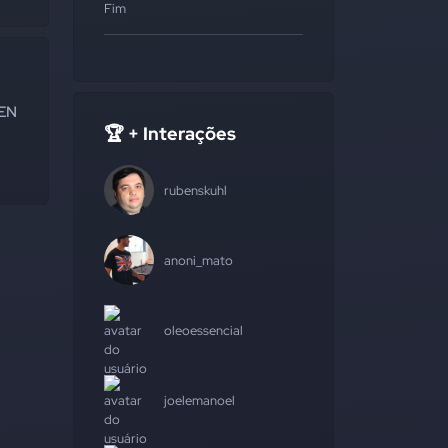
Fim
CEN
🏆 + Interações
rubenskuhl
anoni_mato
oleoessencial
joelemanoel