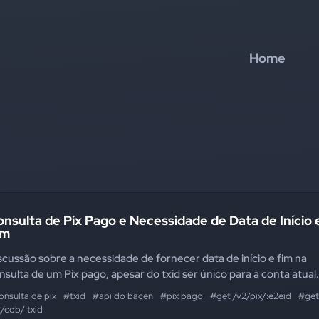
Home
nsulta de Pix Pago e Necessidade de Data de Início 
im
scussão sobre a necessidade de fornecer data de início e fim na
nsulta de um Pix pago, apesar do txid ser único para a conta atual.
onsulta de pix
#txid
#api do bacen
#pix pago
#get /v2/pix/:e2eid
#get
/cob/:txid