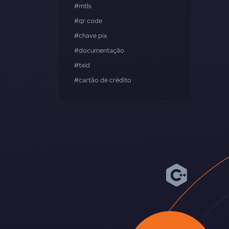
#mtls
#qr code
#chave pix
#documentação
#txid
#cartão de crédito