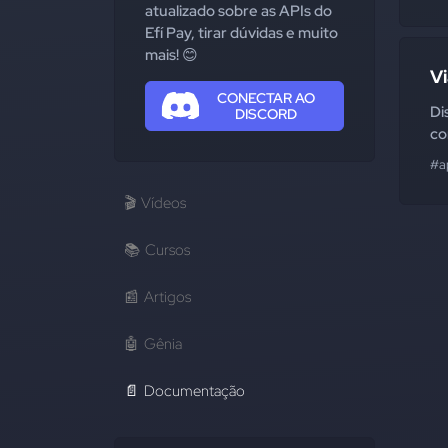
atualizado sobre as APIs do
Efí Pay, tirar dúvidas e muito
mais! 😊
Vi
CONECTAR AO
Di
DISCORD
co
#a
🎬
Vídeos
📚
Cursos
📰
Artigos
🤖
Gênia
📄
Documentação