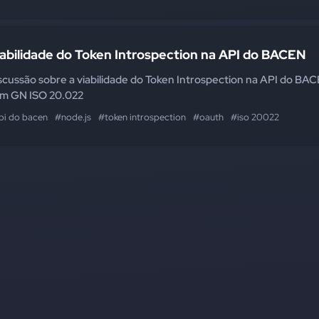
abilidade do Token Introspection na API do BACEN
scussão sobre a viabilidade do Token Introspection na API do BA
m GN ISO 20.022
pi do bacen
#node.js
#token introspection
#oauth
#iso 20022