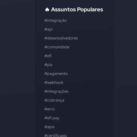
🔥 Assuntos Populares
#integração
#api
#desenvolvedores
#comunidade
#efí
#pix
#pagamento
#webhook
#integrações
#cobrança
#erro
#efí pay
#apis
#certificado