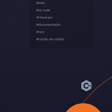
#mtls
#qr code
#chave pix
#documentação
#txid
#cartão de crédito