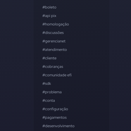
#boleto
#api pix
#homologação
#discussões
#gerencianet
#atendimento
#cliente
#cobranças
#comunidade efí
#sdk
#problema
#conta
#configuração
#pagamentos
#desenvolvimento