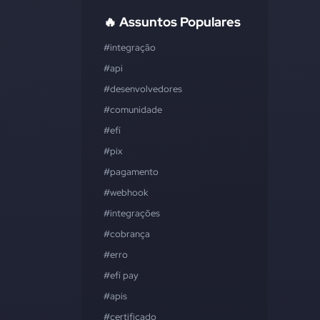
🔥 Assuntos Populares
#integração
#api
#desenvolvedores
#comunidade
#efí
#pix
#pagamento
#webhook
#integrações
#cobrança
#erro
#efí pay
#apis
#certificado