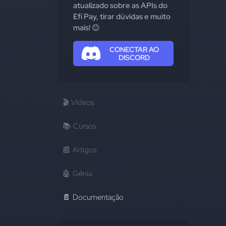
atualizado sobre as APIs do
Efí Pay, tirar dúvidas e muito
mais! 😊
CONECTAR AO
DISCORD
🎬
Vídeos
📚
Cursos
📰
Artigos
🤖
Gênia
📄
Documentação