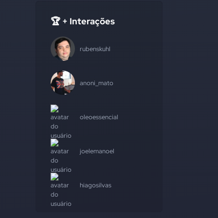
🏆 + Interações
rubenskuhl
anoni_mato
oleoessencial
joelemanoel
hiagosilvas