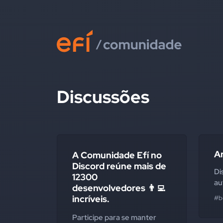
Discussões
A
A Comunidade Efí no
Discord reúne mais de
Di
12300
au
desenvolvedores 👨‍💻
incríveis.
#b
Participe para se manter