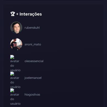
🏆 + Interações
rubenskuhl
anoni_mato
oleoessencial
joelemanoel
hiagosilvas