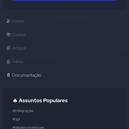
🎬
Vídeos
📚
Cursos
📰
Artigos
🤖
Gênia
📄
Documentação
🔥 Assuntos Populares
#integração
#api
#desenvolvedores