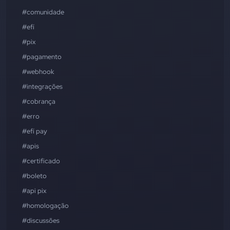
#comunidade
#efí
#pix
#pagamento
#webhook
#integrações
#cobrança
#erro
#efí pay
#apis
#certificado
#boleto
#api pix
#homologação
#discussões