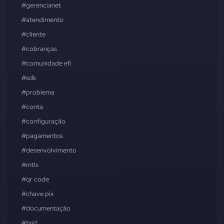
#gerencianet
#atendimento
#cliente
#cobranças
#comunidade efí
#sdk
#problema
#conta
#configuração
#pagamentos
#desenvolvimento
#mtls
#qr code
#chave pix
#documentação
#txid