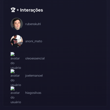
🏆 + Interações
rubenskuhl
anoni_mato
oleoessencial
joelemanoel
hiagosilvas