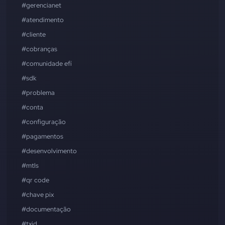
#gerencianet
#atendimento
#cliente
#cobranças
#comunidade efí
#sdk
#problema
#conta
#configuração
#pagamentos
#desenvolvimento
#mtls
#qr code
#chave pix
#documentação
#txid