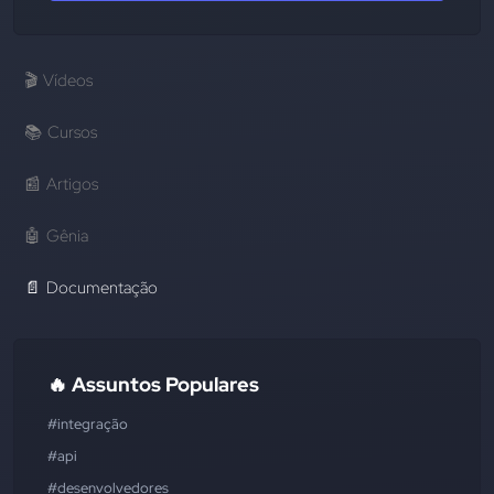
🎬
Vídeos
📚
Cursos
📰
Artigos
🤖
Gênia
📄
Documentação
🔥 Assuntos Populares
#integração
#api
#desenvolvedores