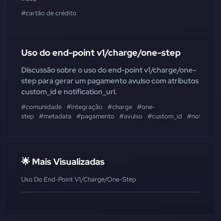
#cartão de crédito
Uso do end-point v1/charge/one-step
Discussão sobre o uso do end-point v1/charge/one-
step para gerar um pagamento avulso com atributos
custom_id e notification_url.
#comunidade
#integração
#charge
#one-
step
#metadata
#pagamento
#avulso
#custom_id
#notificati
🌟 Mais Visualizadas
Uso Do End-Point V1/charge/one-Step