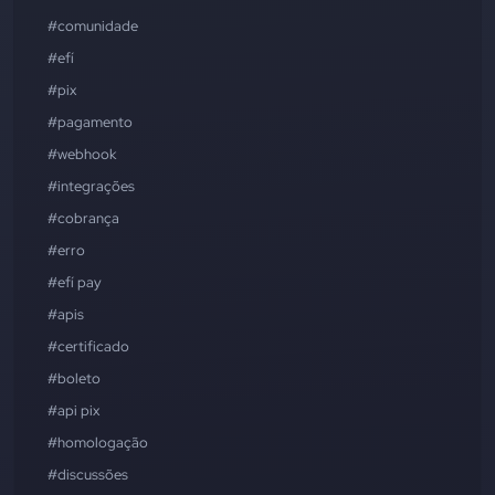
#comunidade
#efí
#pix
#pagamento
#webhook
#integrações
#cobrança
#erro
#efí pay
#apis
#certificado
#boleto
#api pix
#homologação
#discussões