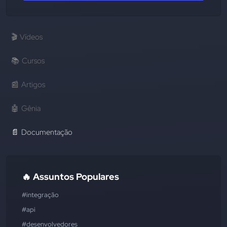
🎬
Vídeos
📚
Cursos
📰
Artigos
🤖
Gênia
📄
Documentação
🔥 Assuntos Populares
#integração
#api
#desenvolvedores