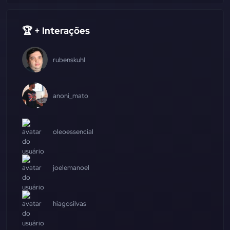
🏆 + Interações
rubenskuhl
anoni_mato
oleoessencial
joelemanoel
hiagosilvas