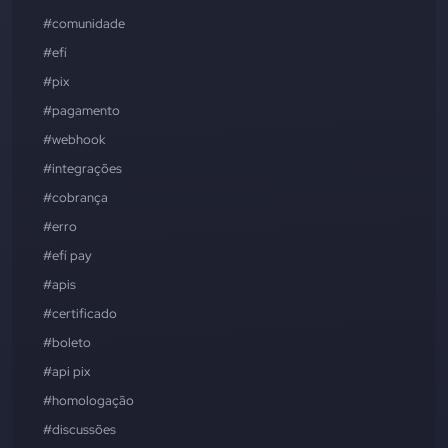
#comunidade
#efí
#pix
#pagamento
#webhook
#integrações
#cobrança
#erro
#efí pay
#apis
#certificado
#boleto
#api pix
#homologação
#discussões