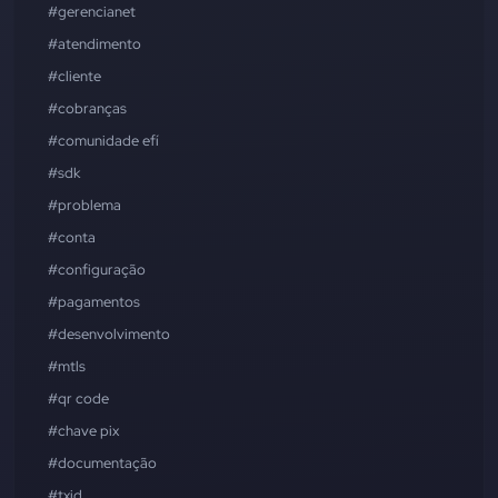
#gerencianet
#atendimento
#cliente
#cobranças
#comunidade efí
#sdk
#problema
#conta
#configuração
#pagamentos
#desenvolvimento
#mtls
#qr code
#chave pix
#documentação
#txid