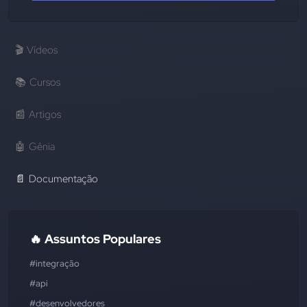
🎬
Vídeos
📚
Cursos
📰
Artigos
🤖
Gênia
📄
Documentação
🔥 Assuntos Populares
#integração
#api
#desenvolvedores