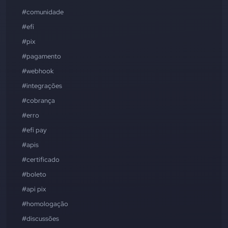
#comunidade
#efí
#pix
#pagamento
#webhook
#integrações
#cobrança
#erro
#efí pay
#apis
#certificado
#boleto
#api pix
#homologação
#discussões