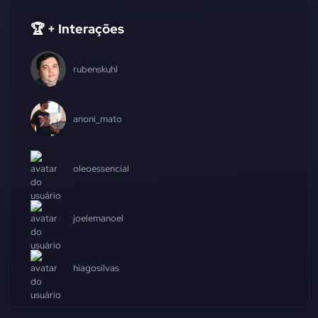
🏆 + Interações
rubenskuhl
anoni_mato
oleoessencial
joelemanoel
hiagosilvas