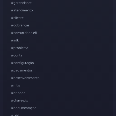
#gerencianet
#atendimento
#cliente
#cobranças
#comunidade efí
#sdk
#problema
#conta
#configuração
#pagamentos
#desenvolvimento
#mtls
#qr code
#chave pix
#documentação
#txid