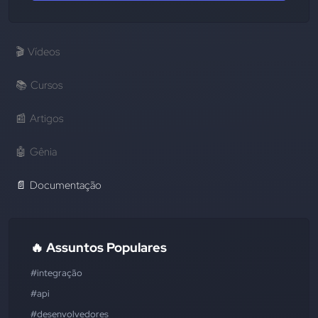
🎬
Vídeos
📚
Cursos
📰
Artigos
🤖
Gênia
📄
Documentação
🔥 Assuntos Populares
#integração
#api
#desenvolvedores