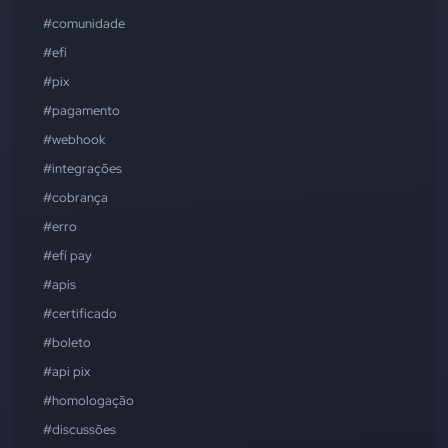
#comunidade
#efí
#pix
#pagamento
#webhook
#integrações
#cobrança
#erro
#efí pay
#apis
#certificado
#boleto
#api pix
#homologação
#discussões