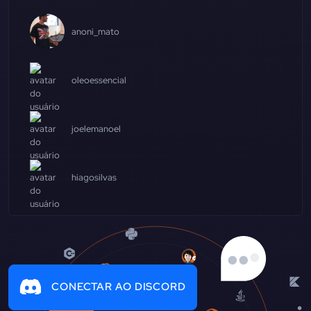
anoni_mato
oleoessencial
joelemanoel
hiagosilvas
CONECTAR AO DISCORD