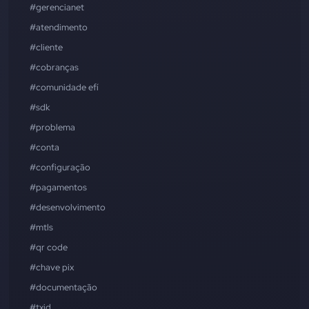
#gerencianet
#atendimento
#cliente
#cobranças
#comunidade efí
#sdk
#problema
#conta
#configuração
#pagamentos
#desenvolvimento
#mtls
#qr code
#chave pix
#documentação
#txid