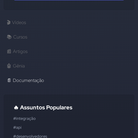
🎬
Vídeos
📚
Cursos
📰
Artigos
🤖
Gênia
📄
Documentação
🔥 Assuntos Populares
#integração
#api
#desenvolvedores