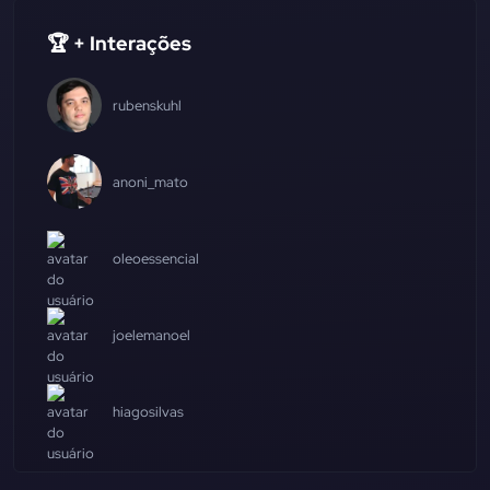
🏆 + Interações
rubenskuhl
anoni_mato
oleoessencial
joelemanoel
hiagosilvas