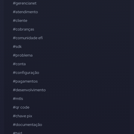
#gerencianet
#atendimento
#cliente
#cobranças
#comunidade efí
#sdk
#problema
#conta
#configuração
#pagamentos
#desenvolvimento
#mtls
#qr code
#chave pix
#documentação
#txid