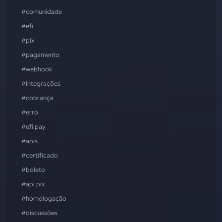
#comunidade
#efí
#pix
#pagamento
#webhook
#integrações
#cobrança
#erro
#efí pay
#apis
#certificado
#boleto
#api pix
#homologação
#discussões