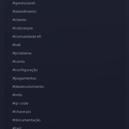
#gerencianet
#atendimento
#cliente
#cobranças
#comunidade efí
#sdk
#problema
#conta
#configuração
#pagamentos
#desenvolvimento
#mtls
#qr code
#chave pix
#documentação
#txid