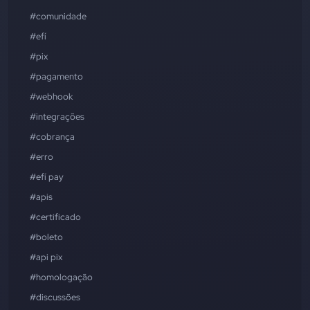
#comunidade
#efí
#pix
#pagamento
#webhook
#integrações
#cobrança
#erro
#efí pay
#apis
#certificado
#boleto
#api pix
#homologação
#discussões