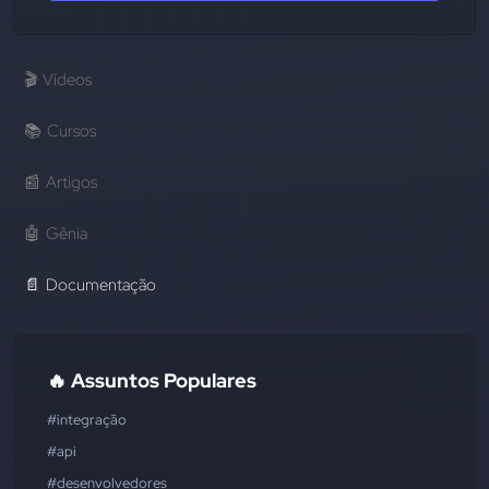
🎬
Vídeos
📚
Cursos
📰
Artigos
🤖
Gênia
📄
Documentação
🔥 Assuntos Populares
#integração
#api
#desenvolvedores