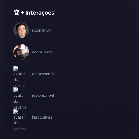
🏆 + Interações
rubenskuhl
anoni_mato
oleoessencial
joelemanoel
hiagosilvas